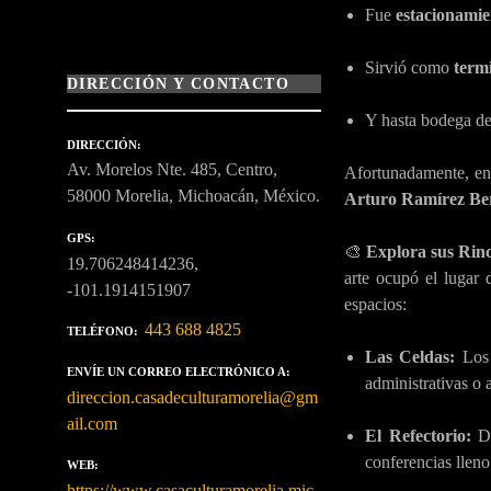
Fue
estacionamie
Sirvió como
term
DIRECCIÓN Y CONTACTO
Y hasta bodega de
DIRECCIÓN
Av. Morelos Nte. 485, Centro,
Afortunadamente, ent
58000 Morelia, Michoacán, México.
Arturo Ramírez Be
GPS
🎨
Explora sus Rin
19.706248414236,
arte ocupó el lugar 
-101.1914151907
espacios:
443 688 4825
TELÉFONO
Las Celdas:
Los 
ENVÍE UN CORREO ELECTRÓNICO A
administrativas o 
direccion.casadeculturamorelia@gm
ail.com
El Refectorio:
Do
conferencias lleno
WEB
https://www.casaculturamorelia.mic