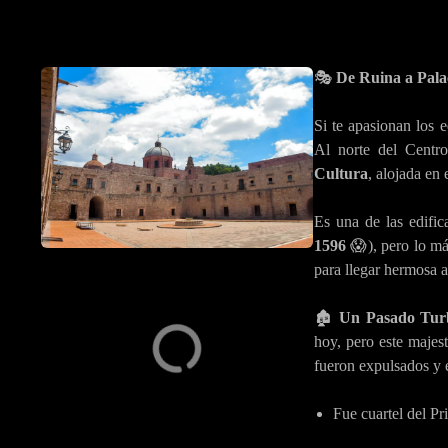
🎭
De Ruina a Palac
Si te apasionan los e
Al norte del Centr
Cultura
, alojada en 
Es una de las edifi
1596
😱), pero lo má
para llegar hermosa a
🏚️
Un Pasado Tur
hoy, pero este majes
fueron expulsados y e
Fue cuartel del Pr