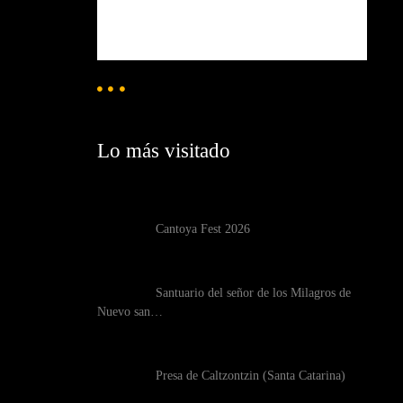
71 %
1017 mb
2 mph
Weather from OpenWeatherMap
Lo más visitado
Cantoya Fest 2026
Santuario del señor de los Milagros de
Nuevo san…
Presa de Caltzontzin (Santa Catarina)