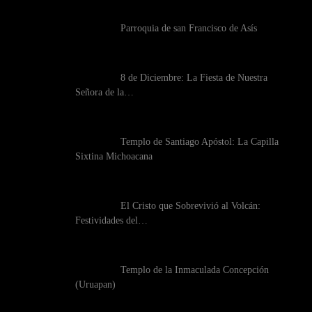
Parroquia de san Francisco de Asís
8 de Diciembre: La Fiesta de Nuestra
Señora de la…
Templo de Santiago Apóstol: La Capilla
Sixtina Michoacana
El Cristo que Sobrevivió al Volcán:
Festividades del…
a
Tac
Tin
Tó
Tu
Tzi
Tz
Ur
Templo de la Inmaculada Concepción
a
ám
ga
cua
pát
ntz
uru
ua
(Uruapan)
e
bar
mb
ro
aro
unt
mú
pa
e
o
ato
zan
tar
n