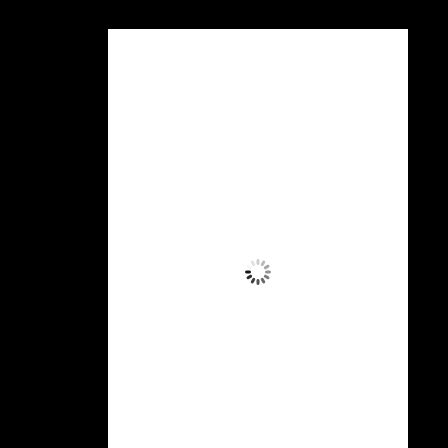
Patzcuaro
Pátzcuaro
2:06 pm,
Ago 6, 2026
21
°C
Lluvia Ligera
Ráfagas de viento:
5 mph
Clouds:
44%
Visibilidad:
4.211 km
Amanecer:
6:24 am
Atardecer:
7:20 pm