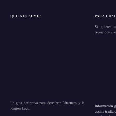
QUIENES SOMOS
PARA CON
Si quieres s
recorridos visi
La guía definitiva para descubrir Pátzcuaro y la
Información ge
Región Lago.
cocina tradic