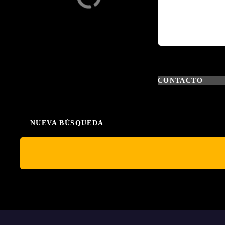
ro
zcu
aro
CONTACTO
NUEVA BÚSQUEDA