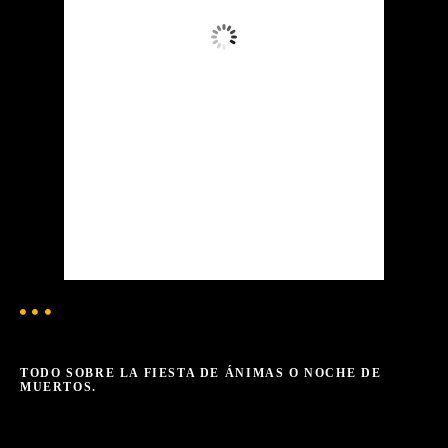
Nubes Dispersas
Ráfagas de viento:
6 mph
Clouds:
40%
Visibilidad:
10 km
Amanecer:
6:24 am
Atardecer:
7:20 pm
62 %
1015 mb
3 mph
Weather from OpenWeatherMap
TODO SOBRE LA FIESTA DE ÁNIMAS O NOCHE DE
MUERTOS.