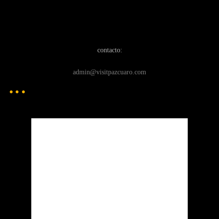
contacto:
admin@visitpazcuaro.com
Patzcuaro
Pátzcuaro
4:11 pm,
Ago 6, 2026
21
°C