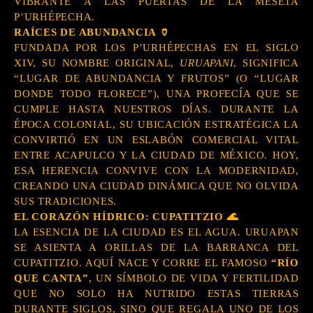
VIBRANTE A LAS PUERTAS DE LA MESETA
P’URHÉPECHA.
RAÍCES DE ABUNDANCIA 🏺
FUNDADA POR LOS P’URHÉPECHAS EN EL SIGLO
XIV, SU NOMBRE ORIGINAL,
URUAPANI
, SIGNIFICA
“LUGAR DE ABUNDANCIA Y FRUTOS” (O “LUGAR
DONDE TODO FLORECE”), UNA PROFECÍA QUE SE
CUMPLE HASTA NUESTROS DÍAS. DURANTE LA
ÉPOCA COLONIAL, SU UBICACIÓN ESTRATÉGICA LA
CONVIRTIÓ EN UN ESLABÓN COMERCIAL VITAL
ENTRE ACAPULCO Y LA CIUDAD DE MÉXICO. HOY,
ESA HERENCIA CONVIVE CON LA MODERNIDAD,
CREANDO UNA CIUDAD DINÁMICA QUE NO OLVIDA
SUS TRADICIONES.
EL CORAZÓN HÍDRICO: CUPATITZIO 🌊
LA ESENCIA DE LA CIUDAD ES EL AGUA. URUAPAN
SE ASIENTA A ORILLAS DE LA BARRANCA DEL
CUPATITZIO. AQUÍ NACE Y CORRE EL FAMOSO
“RÍO
QUE CANTA”
, UN SÍMBOLO DE VIDA Y FERTILIDAD
QUE NO SOLO HA NUTRIDO ESTAS TIERRAS
DURANTE SIGLOS, SINO QUE REGALA UNO DE LOS