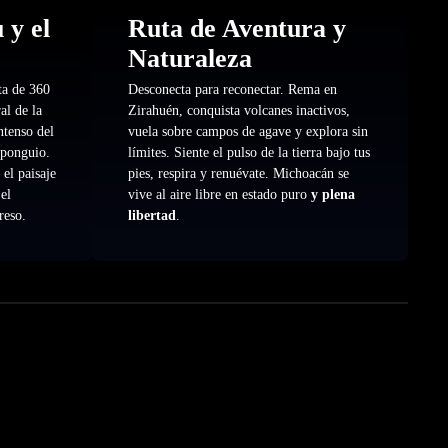
 y el
Ruta de Aventura y
Naturaleza
ta de 360
Desconecta para reconectar. Rema en
al de la
Zirahuén, conquista volcanes inactivos,
ntenso del
vuela sobre campos de agave y explora sin
Oponguio.
límites. Siente el pulso de la tierra bajo tus
 el paisaje
pies, respira y renuévate. Michoacán se
 el
vive al aire libre en estado puro
y plena
reso.
libertad
.