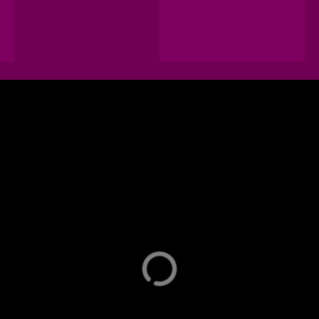
uena
La Pacanda