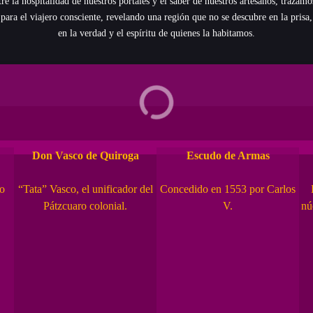
re la hospitalidad de nuestros portales y el saber de nuestros artesanos, trazamo
 para el viajero consciente, revelando una región que no se descubre en la prisa,
en la verdad y el espíritu de quienes la habitamos.
nturas / Rutas y Sabores
Edificios
Don Vasco de Quiroga
Escudo de Armas
ro
“Tata” Vasco, el unificador del
Concedido en 1553 por Carlos
Pátzcuaro colonial.
V.
nú