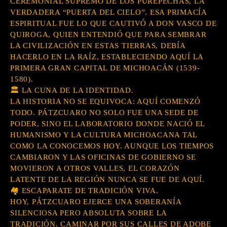
CEREMONIAL SUPREMO DE LOS PURÉPECHAS, LA
VERDADERA “PUERTA DEL CIELO”. ESA PRIMACÍA
ESPIRITUAL FUE LO QUE CAUTIVÓ A DON VASCO DE
QUIROGA, QUIEN ENTENDIÓ QUE PARA SEMBRAR
LA CIVILIZACIÓN EN ESTAS TIERRAS, DEBÍA
HACERLO EN LA RAÍZ, ESTABLECIENDO AQUÍ LA
PRIMERA GRAN CAPITAL DE MICHOACÁN (1539-
1580).
🏛️ LA CUNA DE LA IDENTIDAD.
LA HISTORIA NO SE EQUIVOCA: AQUÍ COMENZÓ
TODO. PÁTZCUARO NO SOLO FUE UNA SEDE DE
PODER, SINO EL LABORATORIO DONDE NACIÓ EL
HUMANISMO Y LA CULTURA MICHOACANA TAL
COMO LA CONOCEMOS HOY. AUNQUE LOS TIEMPOS
CAMBIARON Y LAS OFICINAS DE GOBIERNO SE
MOVIERON A OTROS VALLES, EL CORAZÓN
LATENTE DE LA REGIÓN NUNCA SE FUE DE AQUÍ.
🏘️ ESCAPARATE DE TRADICIÓN VIVA.
HOY, PÁTZCUARO EJERCE UNA SOBERANÍA
SILENCIOSA PERO ABSOLUTA SOBRE LA
TRADICIÓN. CAMINAR POR SUS CALLES DE ADOBE