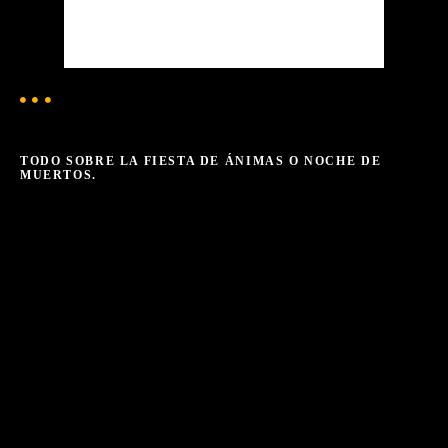
90 %
1018 mb
3 mph
Weather from OpenWeatherMap
TODO SOBRE LA FIESTA DE ÁNIMAS O NOCHE DE
MUERTOS.