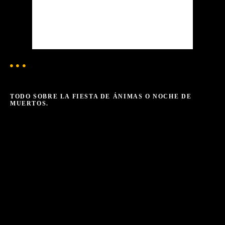
75 %
1019 mb
1 mph
Weather from OpenWeatherMap
TODO SOBRE LA FIESTA DE ÁNIMAS O NOCHE DE
MUERTOS.