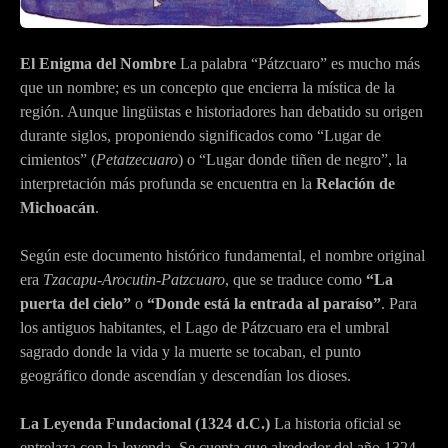
El Enigma del Nombre
La palabra “Pátzcuaro” es mucho más
que un nombre; es un concepto que encierra la mística de la
región. Aunque lingüistas e historiadores han debatido su origen
durante siglos, proponiendo significados como “Lugar de
cimientos” (
Petatzecuaro
) o “Lugar donde tiñen de negro”, la
interpretación más profunda se encuentra en la
Relación de
Michoacán
.
Según este documento histórico fundamental, el nombre original
era
Tzacapu-Arocutin-Patzcuaro
, que se traduce como
“La
puerta del cielo”
o
“Donde está la entrada al paraíso”
. Para
los antiguos habitantes, el Lago de Pátzcuaro era el umbral
sagrado donde la vida y la muerte se tocaban, el punto
geográfico donde ascendían y descendían los dioses.
La Leyenda Fundacional (1324 d.C.)
La historia oficial se
entrelaza con la leyenda. Se cuenta que alrededor del año 1324,