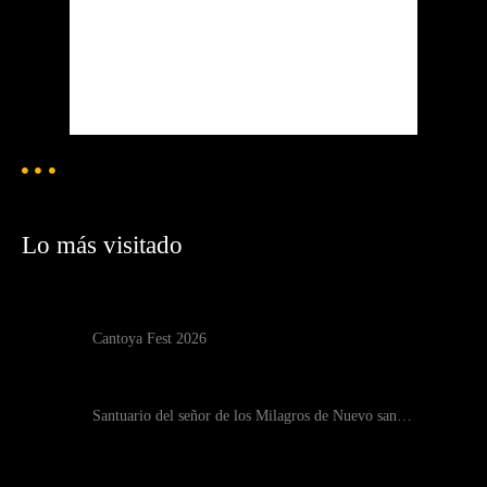
Atardecer:
7:20 pm
93 %
1021 mb
2 mph
Weather from OpenWeatherMap
Lo más visitado
Cantoya Fest 2026
Santuario del señor de los Milagros de Nuevo san…