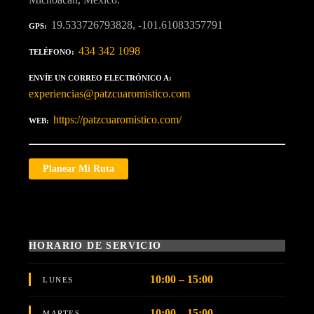
19.533726793828, -101.61083357791
GPS
434 342 1098
TELÉFONO
ENVÍE UN CORREO ELECTRÓNICO A
experiencias@patzcuaromistico.com
https://patzcuaromistico.com/
WEB
Planear Mi Ruta
HORARIO DE SERVICIO
10:00 – 15:00
LUNES
10:00 – 15:00
MARTES