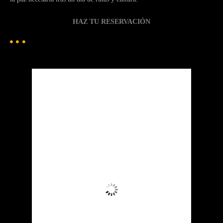
HAZ TU RESERVACIÓN
Patzcuaro
Pátzcuaro
3:37 am,
Ago 6, 2026
13
°C
Muy Nuboso
Ráfagas de viento:
2 mph
Clouds:
67%