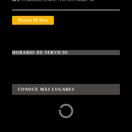
GPS
Planear Mi Ruta
HORARIO DE SERVICIO
CONOCE MÁS LUGARES
Alrededores
Aventuras / Rutas y
Sabores