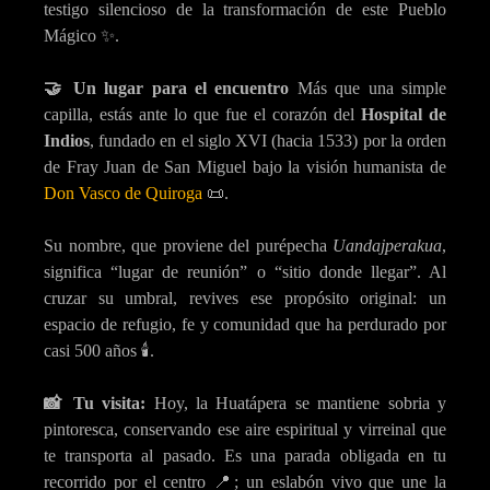
testigo silencioso de la transformación de este Pueblo
Mágico ✨.
🤝 Un lugar para el encuentro
Más que una simple
capilla, estás ante lo que fue el corazón del
Hospital de
Indios
, fundado en el siglo XVI (hacia 1533) por la orden
de Fray Juan de San Miguel bajo la visión humanista de
Don Vasco de Quiroga
📜.
Su nombre, que proviene del purépecha
Uandajperakua
,
significa “lugar de reunión” o “sitio donde llegar”. Al
cruzar su umbral, revives ese propósito original: un
espacio de refugio, fe y comunidad que ha perdurado por
casi 500 años 🕯️.
📸 Tu visita:
Hoy, la Huatápera se mantiene sobria y
pintoresca, conservando ese aire espiritual y virreinal que
te transporta al pasado. Es una parada obligada en tu
recorrido por el centro 📍; un eslabón vivo que une la