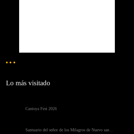
Visibilidad:
10 km
Amanecer:
6:24 am
Atardecer:
7:20 pm
89 %
1019 mb
2 mph
Weather from OpenWeatherMap
Lo más visitado
Cantoya Fest 2026
Santuario del señor de los Milagros de Nuevo san…