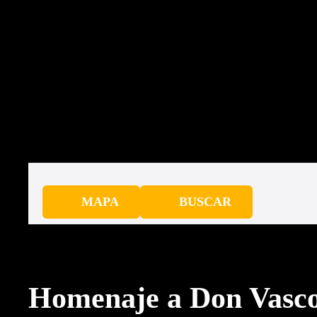
saltar
al
contenido
MAPA
BUSCAR
Homenaje a Don Vasco