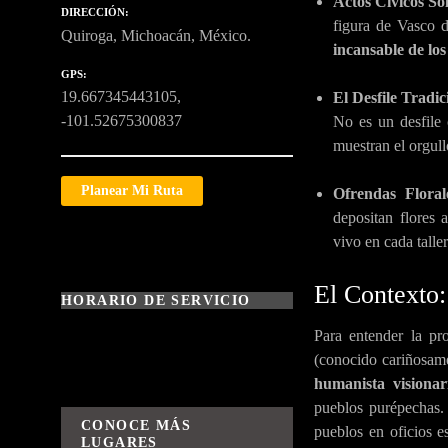
Actos Cívicos So
DIRECCIÓN
figura de Vasco 
Quiroga, Michoacán, México.
incansable de los
GPS
19.667345443105,
El Desfile Tradic
-101.52675300837
No es un desfile c
muestran el orgull
Planear Mi Ruta
Ofrendas Floral
depositan flores
vivo en cada talle
El Contexto
HORARIO DE SERVICIO
Para entender la pr
(conocido cariñosam
humanista visionar
pueblos purépechas.
CONOCE MÁS
pueblos en oficios e
LUGARES