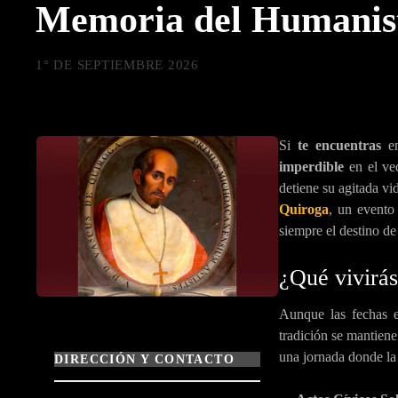
Memoria del Humanis
1° DE SEPTIEMBRE 2026
Si
te encuentras
en
imperdible
en el ve
detiene su agitada vi
Quiroga
, un evento
siempre el destino de 
¿Qué vivirá
Aunque las fechas e
tradición se mantiene
una jornada donde la 
DIRECCIÓN Y CONTACTO