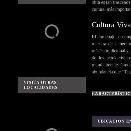
obra es tan trascende
cultural más importan
Cultura Viv
Alrede
Avent
Edifici
Event
Islas
dores
uras /
os
os y
El homenaje se com
Rutas
Celebr
y
acione
muestra de la heren
Sabor
s
música tradicional y,
es
de los actos cívic
mundialmente famo
abundancia que “Tata
VISITA OTRAS
LOCALIDADES
CARACTERÍSTIC
Ca
Ca
Cu
Er
Ihu
La
pul
rác
ana
ong
atzi
go
UBICACIÓN E
a
uar
jo
arí
o
de