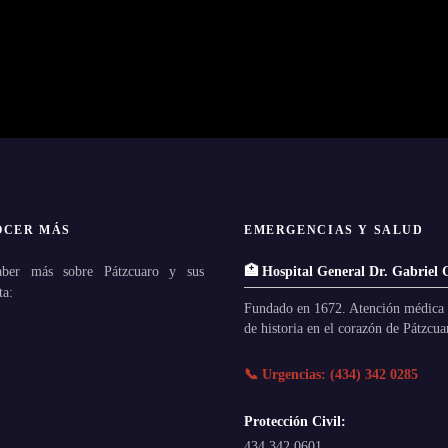
OCER MÁS
EMERGENCIAS Y SALUD
aber más sobre Pátzcuaro y sus
🏥 Hospital General Dr. Gabriel 
ta:
Fundado en 1672. Atención médica 
de historia en el corazón de Pátzcua
📞 Urgencias: (434) 342 0285
Protección Civil:
434 342 0601