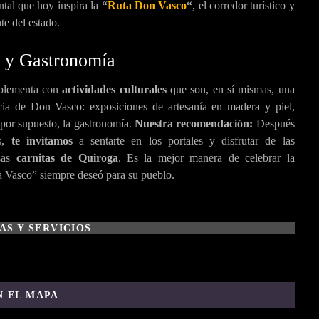
ntal que hoy inspira la
“
Ruta Don Vasco
“
, el corredor turístico y
te del estado.
a y Gastronomía
Museo
Plazas
s y
y más
plementa con
actividades culturales
que son, en sí mismas, una
Sitios
arque
cia de Don Vasco: exposiciones de artesanía en madera y piel,
ológic
 por supuesto, la gastronomía.
Nuestra recomendación:
Después
os
os,
te invitamos
a sentarte en los portales y disfrutar de las
sas
carnitas de Quiroga
. Es la mejor manera de celebrar la
 Vasco” siempre deseó para su pueblo.
AS Y SERVICIOS
Mo
Nu
Op
Pát
Qui
Sa
Sa
S
reli
evo
ong
zcu
rog
n
nta
nt
N EL MAPA
a
Sa
uio
aro
a
Jer
Cla
F