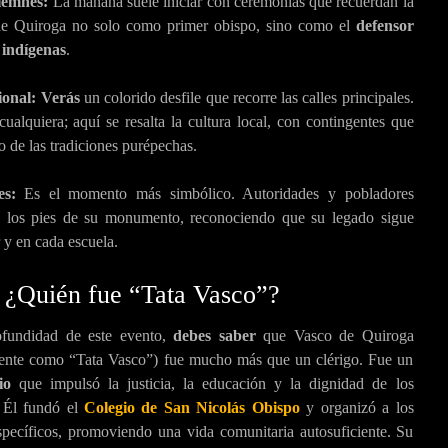
lemnes:
La mañana suele iniciar con ceremonias que recuerdan la
de Quiroga no solo como primer obispo, sino como el
defensor
 indígenas
.
ional:
Verás
un colorido desfile que recorre las calles principales.
ualquiera; aquí se resalta la cultura local, con contingentes que
o de las tradiciones purépechas.
es:
Es el momento más simbólico. Autoridades y pobladores
 a los pies de su monumento, reconociendo que su legado sigue
r y en cada escuela.
: ¿Quién fue “Tata Vasco”?
ofundidad de este evento,
debes saber
que Vasco de Quiroga
ente como “Tata Vasco”) fue mucho más que un clérigo. Fue un
io
que impulsó la justicia, la educación y la dignidad de los
 Él fundó el
Colegio de San Nicolás Obispo
y organizó a los
specíficos, promoviendo una vida comunitaria autosuficiente. Su