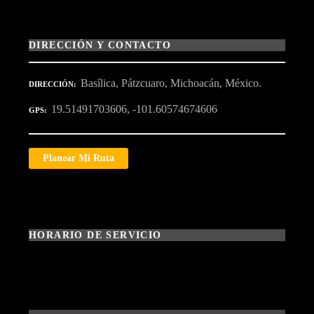
DIRECCIÓN Y CONTACTO
Basílica, Pátzcuaro, Michoacán, México.
DIRECCIÓN
19.51491703606, -101.60574674606
GPS
Planear Mi Ruta
HORARIO DE SERVICIO