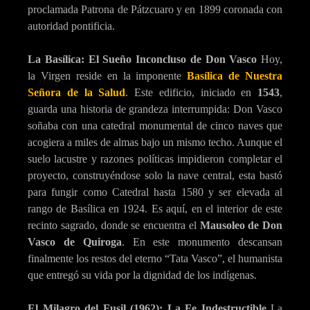
proclamada Patrona de Pátzcuaro y en 1899 coronada con
autoridad pontificia.
La Basílica: El Sueño Inconcluso de Don Vasco
Hoy,
la Virgen reside en la imponente
Basílica de Nuestra
Señora de la Salud
. Este edificio, iniciado en
1543
,
guarda una historia de grandeza interrumpida: Don Vasco
soñaba con una catedral monumental de cinco naves que
acogiera a miles de almas bajo un mismo techo. Aunque el
suelo lacustre y razones políticas impidieron completar el
proyecto, construyéndose solo la nave central, esta bastó
para fungir como Catedral hasta 1580 y ser elevada al
rango de Basílica en 1924. Es aquí, en el interior de este
recinto sagrado, donde se encuentra el
Mausoleo de Don
Vasco de Quiroga
. En este monumento descansan
finalmente los restos del eterno “Tata Vasco”, el humanista
que entregó su vida por la dignidad de los indígenas.
El Milagro del Fusil (1962): La Fe Indestructible
La