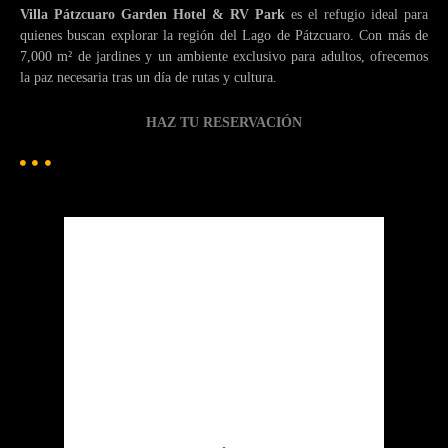
Villa Pátzcuaro Garden Hotel & RV Park
es el refugio ideal para
quienes buscan explorar la región del Lago de Pátzcuaro. Con más de
7,000 m² de jardines y un ambiente exclusivo para adultos, ofrecemos
la paz necesaria tras un día de rutas y cultura.
HAZ TU RESERVACIÓN
Patzcuaro
Pátzcuaro
9:34 am,
Ago 6, 2026
19
°C