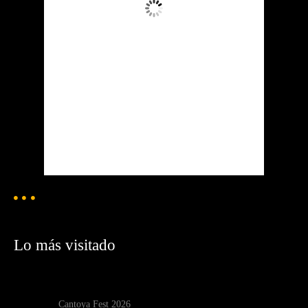
Lluvia Moderada
Ráfagas de viento:
1 mph
Clouds:
10%
Visibilidad:
6.857 km
Amanecer:
6:24 am
Atardecer:
7:20 pm
80 %
1019 mb
1 mph
Weather from OpenWeatherMap
Lo más visitado
Cantoya Fest 2026