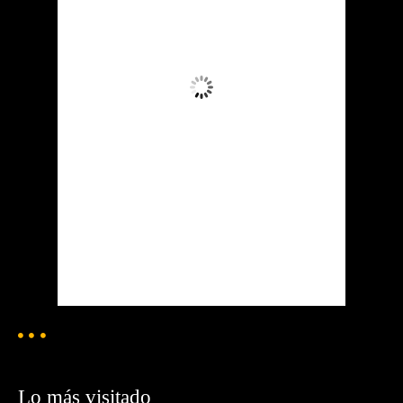
13
°C
Nubes
Ráfagas de viento:
3 mph
Clouds:
100%
Visibilidad:
10 km
Amanecer:
6:24 am
Atardecer:
7:19 pm
90 %
1020 mb
3 mph
Weather from OpenWeatherMap
Lo más visitado