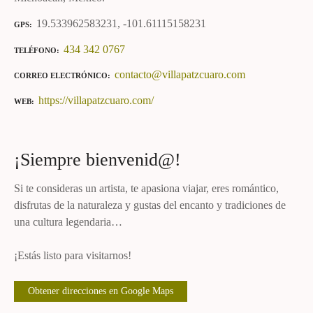
19.533962583231, -101.61115158231
GPS
434 342 0767
TELÉFONO
contacto@villapatzcuaro.com
CORREO ELECTRÓNICO
https://villapatzcuaro.com/
WEB
¡Siempre bienvenid@!
Si te consideras un artista, te apasiona viajar, eres romántico,
disfrutas de la naturaleza y gustas del encanto y tradiciones de
una cultura legendaria…
¡Estás listo para visitarnos!
Obtener direcciones en Google Maps