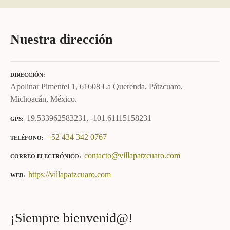
Nuestra dirección
DIRECCIÓN
Apolinar Pimentel 1, 61608 La Querenda, Pátzcuaro,
Michoacán, México.
19.533962583231, -101.61115158231
GPS
+52 434 342 0767
TELÉFONO
contacto@villapatzcuaro.com
CORREO ELECTRÓNICO
https://villapatzcuaro.com
WEB
¡Siempre bienvenid@!